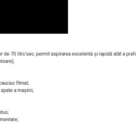
e 70 litri/sec. permit aspirarea excelentă și rapidă atât a praful
toare);
cauciuc filmat;
 spate a mașinii;
tus;
imentare;