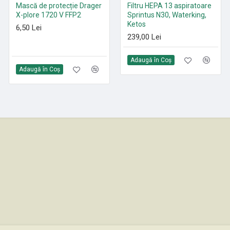
Mască de protecție Drager
Paduri curățenie poliester
Filtru HEPA 13 aspiratoare
X-plore 1720 V FFP2
Roșu 305 mm - 530 mm
Sprintus N30, Waterking,
Ketos
6,50 Lei
21,35 Lei
239,00 Lei
Adaugă în Coş
Adaugă în Coş
Adaugă în Coş