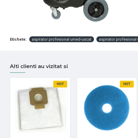
Etichete:
aspirator profesional umed-uscat
aspirator profesiona
Alti clienti au vizitat si
HOT
HOT