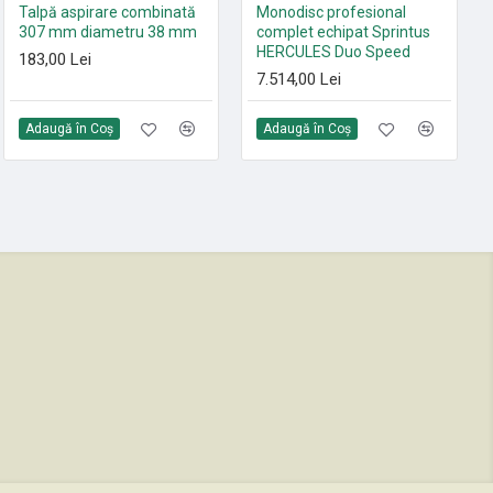
Set 10 saci textili 9 L
Talpă aspirare combinată
Monodisc profesional
HEPA13 Sprintus FLOORY,
307 mm diametru 38 mm
complet echipat Sprintus
T11 EVO, MAXIMUS HEPA,
HERCULES Duo Speed
183,00 Lei
ERA EVO, ERA TEC
7.514,00 Lei
105,00 Lei
Adaugă în Coş
Adaugă în Coş
Adaugă în Coş