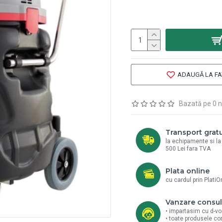
ADAUGĂ LA FA
Bazată pe 0 n
Transport gratu
la echipamente si l
500 Lei fara TVA
Plata online
cu cardul prin PlatiO
Vanzare consul
• impartasim cu d-vo
• toate produsele co