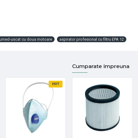
l umed-uscat cu doua motoare
aspirator profesional cu filtru EPA 12
Cumparate impreuna
HOT
HOT