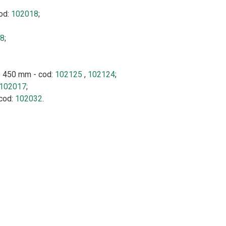
cod:
102018
;
8
;
re 450 mm - cod:
102125
,
102124
;
102017
;
cod:
102032
.