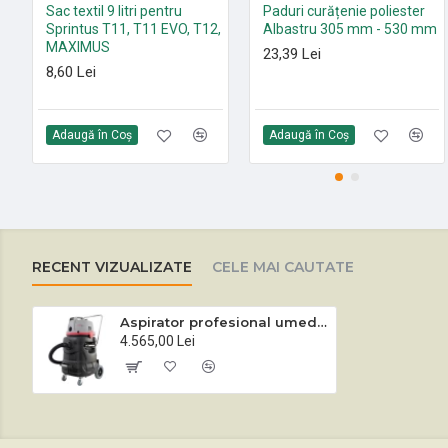
Sac textil 9 litri pentru
Paduri curățenie poliester
Sprintus T11, T11 EVO, T12,
Albastru 305 mm - 530 mm
MAXIMUS
23,39 Lei
8,60 Lei
Adaugă în Coş
Adaugă în Coş
RECENT VIZUALIZATE
CELE MAI CAUTATE
Aspirator profesional umed-uscat Sprintus Ketos N81/2 K
4.565,00 Lei