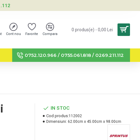
1.112
0 produs(e) - 0,00 Lei
nt
Cont nou
Favorite
Compara
0752.120.966 / 0755.061.818 / 0269.211.112
i
IN STOC
Cod produs:
112002
Dimensiuni:
62.00cm x 45.00cm x 98.00cm