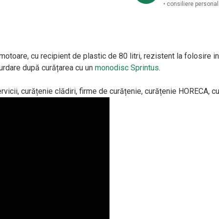
• consiliere persona
otoare, cu recipient de plastic de 80 litri, rezistent la folosire i
murdare după curățarea cu un
monodisc Sprintus
.
ervicii, curățenie clădiri, firme de curățenie, curățenie HORECA, cu