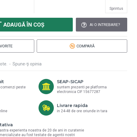
Sprintus
ADAUGĂ ÎN COŞ
AI O INTREBARE?
VORITE
COMPARĂ
ote.
-
Spune-ţi opinia
it
SEAP-SICAP
a comenzi peste
suntem prezenti pe platforma
electronica CIF 15677287
Livrare rapida
nline
in 24-48 de ore oriunde in tara
tativa
astra experienta noastra de 20 de ani in curatenie
mercializate au fost testate de agentii nostri