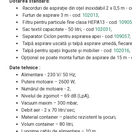
Dotarea standard:
Racorduri de aspirație din oțel inoxidabil 2 x 0,5 m - 
Furtun de aspirare 3 m - cod:
102013
;
Filtru pentru particule fine clasa HEPA13 - cod:
10905
Sac textil capacitate - 50 litri; - cod
102031
;
Separator Ciclon pentru aspirarea apei - cod
109057
;
Talpă aspirare uscată și talpă aspirare umedă, fieca
Talpă pentru spații înguste și mobilier - cod:
102016
,
Opțional se poate monta furtun de aspirare de 15 m -
Date tehnice :
Alimentare - 230 V/ 50 Hz;
Putere motoare – 2600 W;
Numărul de motoare - 2;
Nivelul de zgomot – 69 dB (LpA);
Vacuum maxim – 300 mbar;
Debit aer - 2 x 70 litri/sec;
Material container – plastic rezistent la șocuri;
Volum container – 80 litri;
Lungime cablu de alimentare – 10 m;