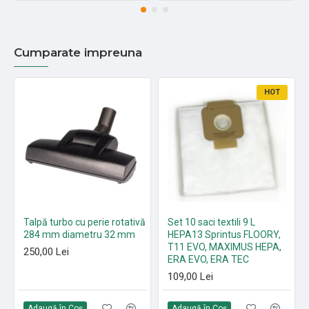
Cumparate impreuna
HOT
Talpă turbo cu perie rotativă
Set 10 saci textili 9 L
284 mm diametru 32 mm
HEPA13 Sprintus FLOORY,
T11 EVO, MAXIMUS HEPA,
250,00 Lei
ERA EVO, ERA TEC
109,00 Lei
Adaugă în Coş
Adaugă în Coş