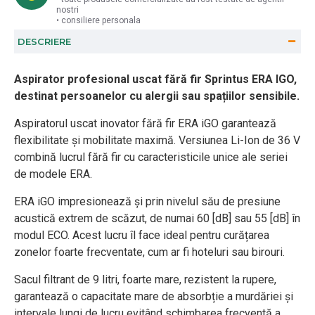
nostri
• consiliere personala
DESCRIERE
Aspirator profesional uscat fără fir Sprintus ERA IGO
,
destinat persoanelor cu alergii sau spațiilor sensibile.
Aspiratorul uscat inovator fără fir ERA iGO garantează
flexibilitate și mobilitate maximă. Versiunea Li-Ion de 36 V
combină lucrul fără fir cu caracteristicile unice ale seriei
de modele ERA.
ERA iGO impresionează și prin nivelul său de presiune
acustică extrem de scăzut, de numai 60 [dB] sau 55 [dB] în
modul ECO. Acest lucru îl face ideal pentru curățarea
zonelor foarte frecventate, cum ar fi hoteluri sau birouri.
Sacul filtrant de 9 litri, foarte mare, rezistent la rupere,
garantează o capacitate mare de absorbție a murdăriei și
intervale lungi de lucru evitând schimbarea frecventă a