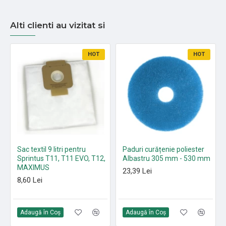
Alti clienti au vizitat si
HOT
HOT
Sac textil 9 litri pentru
Paduri curățenie poliester
Sprintus T11, T11 EVO, T12,
Albastru 305 mm - 530 mm
MAXIMUS
23,39 Lei
8,60 Lei
Adaugă în Coş
Adaugă în Coş