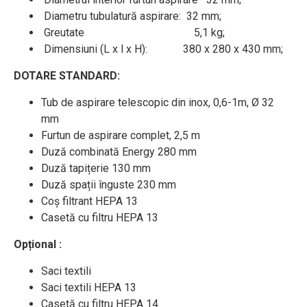
Diametru tubulatură aspirare: 32 mm;
Greutate 5,1 kg;
Dimensiuni (L x l x H): 380 x 280 x 430 mm;
DOTARE STANDARD:
Tub de aspirare telescopic din inox, 0,6-1m, Ø 32
mm
Furtun de aspirare complet, 2,5 m
Duză combinată Energy 280 mm
Duză tapițerie 130 mm
Duză spații înguste 230 mm
Coș filtrant HEPA 13
Casetă cu filtru HEPA 13
Opțional :
Saci textili
Saci textili HEPA 13
Casetă cu filtru HEPA 14