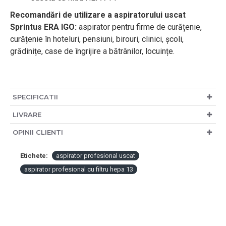
Re
comandări de utilizare a
aspiratorului uscat
Sprintus ERA IGO
:
aspirator pentru
firme de curățenie,
curățenie în hoteluri, pensiuni, birouri, clinici, școli,
grădinițe, case de îngrijire a bătrânilor, locuințe.
SPECIFICATII
LIVRARE
OPINII CLIENTI
Etichete:
aspirator profesional uscat
aspirator profesional cu filtru hepa 13