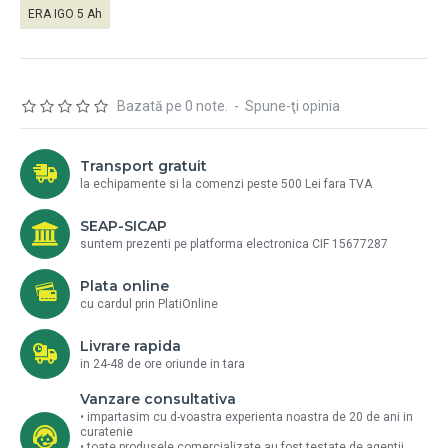
ERA IGO 5 Ah
Bazată pe 0 note.
-
Spune-ţi opinia
Transport gratuit
la echipamente si la comenzi peste 500 Lei fara TVA
SEAP-SICAP
suntem prezenti pe platforma electronica CIF 15677287
Plata online
cu cardul prin PlatiOnline
Livrare rapida
in 24-48 de ore oriunde in tara
Vanzare consultativa
• impartasim cu d-voastra experienta noastra de 20 de ani in
curatenie
• toate produsele comercializate au fost testate de agentii