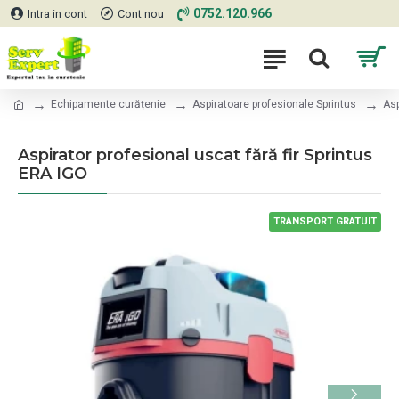
0752.120.966
Intra in cont
Cont nou
Echipamente curățenie
Aspiratoare profesionale Sprintus
Asp
Aspirator profesional uscat fără fir Sprintus
ERA IGO
TRANSPORT GRATUIT