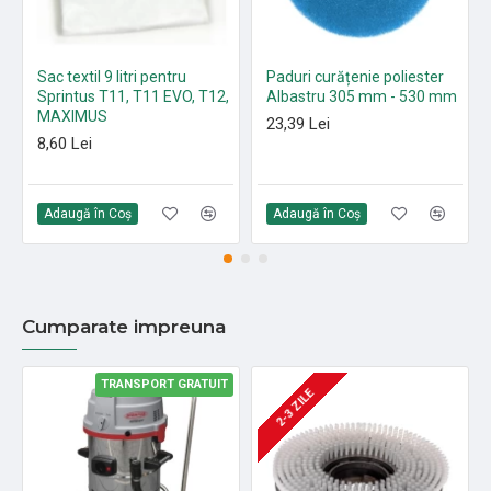
Sac textil 9 litri pentru
Paduri curățenie poliester
Sprintus T11, T11 EVO, T12,
Albastru 305 mm - 530 mm
MAXIMUS
23,39 Lei
8,60 Lei
Adaugă în Coş
Adaugă în Coş
Cumparate impreuna
TRANSPORT GRATUIT
2-3 ZILE