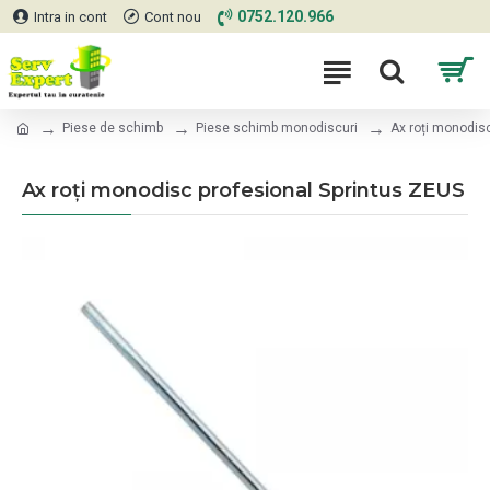
0752.120.966
Intra in cont
Cont nou
Piese de schimb
Piese schimb monodiscuri
Ax roți monodis
Ax roți monodisc profesional Sprintus ZEUS