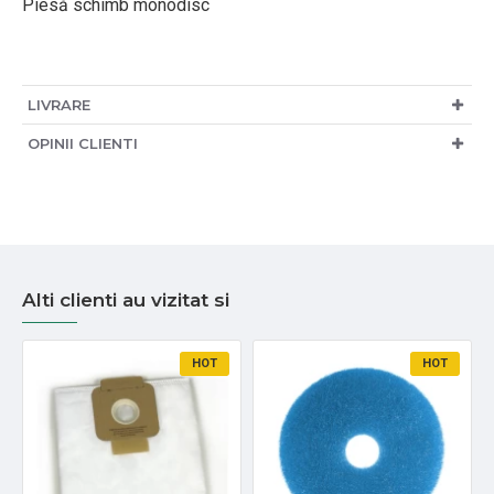
Piesă schimb monodisc
LIVRARE
OPINII CLIENTI
Alti clienti au vizitat si
HOT
HOT