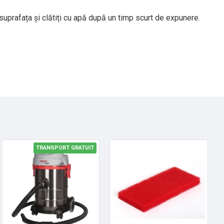
 suprafața și clătiți cu apă după un timp scurt de expunere.
TRANSPORT GRATUIT
HOT