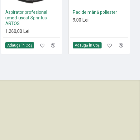
Set 10 saci textili 9 L
Aspirator profesional
Pad de mână poliester
HEPA13 Sprintus FLOORY,
umed-uscat Sprintus
9,00 Lei
T11 EVO, MAXIMUS HEPA,
ARTOS
ERA EVO, ERA TEC
1.260,00 Lei
105,00 Lei
Adaugă în Coş
Adaugă în Coş
Adaugă în Coş