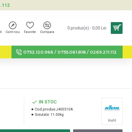
1.112
0 produs(e) - 0,00 Lei
nt
Cont nou
Favorite
Compara
0752.120.966 / 0755.061.818 / 0269.211.112
IN STOC
Cod produs:
J400310A
Greutate:
11.00kg
Kiehl