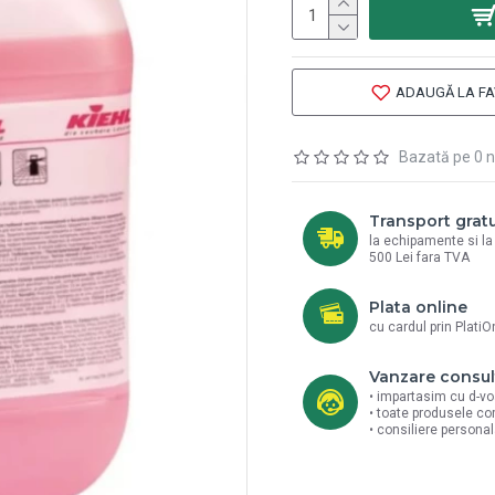
ADAUGĂ LA FA
Bazată pe 0 n
Transport gratu
la echipamente si l
500 Lei fara TVA
Plata online
cu cardul prin PlatiO
Vanzare consul
• impartasim cu d-vo
• toate produsele co
• consiliere persona