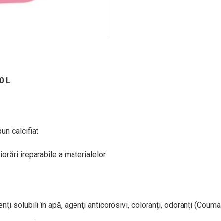
0 L
un calcifiat
iorări ireparabile a materialelor
ţi solubili în apă, agenţi anticorosivi, coloranți, odoranţi (Coumar