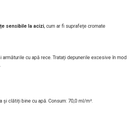
e sensibile la acizi
, cum ar fi suprafețe cromate
și armăturile cu apă rece. Tratați depunerile excesive în mod
.
a și clătiți bine cu apă. Consum: 70,0 ml/m².