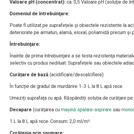
Valoare pH (concentrat):
ca. 0,5 Valoare pH (soluţie de înt
Domeniul de întrebuinţare:
Poate fi utilizat pe suprafețele și obiectele rezistente la a
deteriorate pe armaturi, alamă, eloxal, poliamidă precum și pi
Întrebuinţare:
Înainte de prima întrebuinţare a se testa rezistenţa material
selectiv cu produs nediluat. Suprafețele sau obiectele adiace
Curățare de bază
(acidificare/descalcifiere):
În funcție de gradul de murdărire 1‒3 L la 8 L apă rece.
Umeziți suprafața cu apă. Răspândiți soluția de curățare pe p
Decapare
(curăţarea cu
maşină spalare-aspirare
sau
monod
1 L la 8 L apă rece. Consum: 2,0 ml/m².
Curăţenia prin spumare: