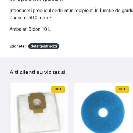
Introduceți produsul nediluat în recipient. În funcție de grad
Consum: 50,0 ml/m².
Ambalat: Bidon 10 L
Etichete:
detergenti acizi
Alti clienti au vizitat si
HOT
HOT