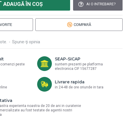
ADAUGĂ ÎN COŞ
AI O INTREBARE?
VORITE
COMPARĂ
ote.
-
Spune-ţi opinia
it
SEAP-SICAP
a comenzi peste
suntem prezenti pe platforma
electronica CIF 15677287
Livrare rapida
nline
in 24-48 de ore oriunde in tara
tativa
astra experienta noastra de 20 de ani in curatenie
mercializate au fost testate de agentii nostri
la