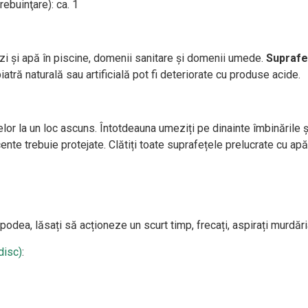
rebuinţare): ca. 1
cizi și apă în piscine, domenii sanitare și domenii umede.
Suprafeț
atră naturală sau artificială pot fi deteriorate cu produse acide.
elor la un loc ascuns. Întotdeauna umeziți pe dinainte îmbinările 
nte trebuie protejate. Clătiți toate suprafețele prelucrate cu apă
odea, lăsați să acționeze un scurt timp, frecați, aspirați murdări
isc)
: