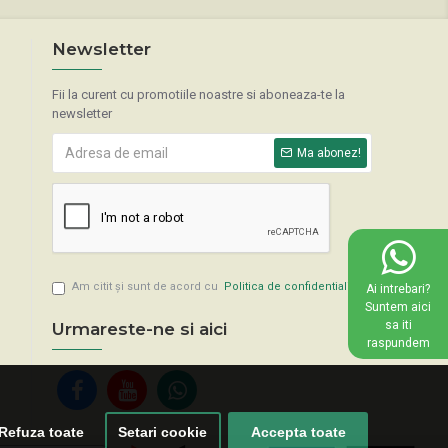
Newsletter
Fii la curent cu promotiile noastre si aboneaza-te la
newsletter
Ma abonez!
Am citit şi sunt de acord cu
Politica de confidentialitate
Ai intrebari?
Suntem aici
sa iti
Urmareste-ne si aici
raspundem
Refuza toate
Setari cookie
Accepta toate