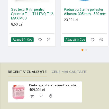
Sac textil 9 litri pentru
Paduri curățenie poliester
Sprintus T11, T11 EVO, T12,
Albastru 305 mm - 530 mm
MAXIMUS
23,39 Lei
8,60 Lei
Adaugă în Coş
Adaugă în Coş
RECENT VIZUALIZATE
CELE MAI CAUTATE
Detergent decapant sanitar acid intensiv Santex-plus 10 L
409,00 Lei