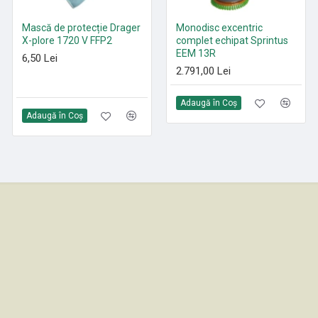
Mască de protecție Drager
Paduri curățenie poliester
Monodisc excentric
X-plore 1720 V FFP2
Roșu 305 mm - 530 mm
complet echipat Sprintus
EEM 13R
6,50 Lei
21,35 Lei
2.791,00 Lei
Adaugă în Coş
Adaugă în Coş
Adaugă în Coş