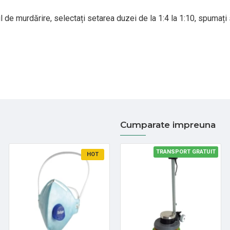
ul de murdărire, selectați setarea duzei de la 1:4 la 1:10, spumați
Cumparate impreuna
TRANSPORT GRATUIT
HOT
HOT