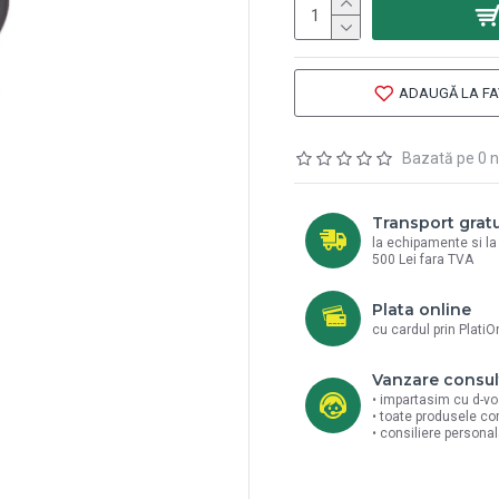
ADAUGĂ LA FA
Bazată pe 0 n
Transport gratu
la echipamente si l
500 Lei fara TVA
Plata online
cu cardul prin PlatiO
Vanzare consul
• impartasim cu d-vo
• toate produsele co
• consiliere persona