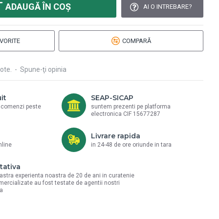
ADAUGĂ ÎN COŞ
AI O INTREBARE?
VORITE
COMPARĂ
ote.
-
Spune-ţi opinia
it
SEAP-SICAP
a comenzi peste
suntem prezenti pe platforma
electronica CIF 15677287
Livrare rapida
nline
in 24-48 de ore oriunde in tara
tativa
astra experienta noastra de 20 de ani in curatenie
mercializate au fost testate de agentii nostri
la