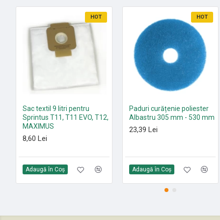
HOT
HOT
Sac textil 9 litri pentru
Paduri curățenie poliester
Sprintus T11, T11 EVO, T12,
Albastru 305 mm - 530 mm
MAXIMUS
23,39 Lei
8,60 Lei
Adaugă în Coş
Adaugă în Coş