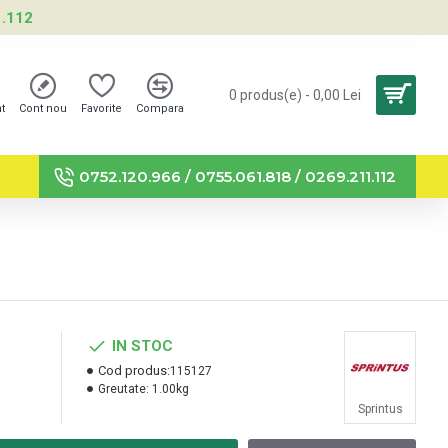
1.112
0 produs(e) - 0,00 Lei
nt
Cont nou
Favorite
Compara
0752.120.966 / 0755.061.818 / 0269.211.112
IN STOC
Cod produs:
115127
Greutate:
1.00kg
Sprintus