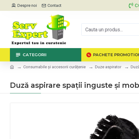
C
Despre noi
Contact
CATEGORII
PACHETE PROMOTIO
Consumabile și accesorii curățenie
Duze aspirator
Duză
Duză aspirare spații înguste și mo