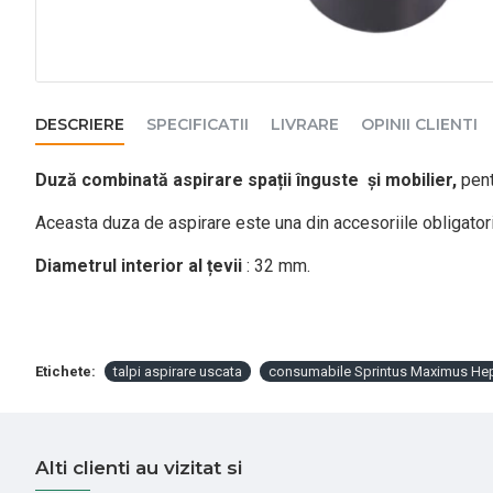
DESCRIERE
SPECIFICATII
LIVRARE
OPINII CLIENTI
Duză combinată aspirare spații înguste
și mobilier,
pent
Aceasta duza de aspirare este una din accesoriile obligatori
Diametrul interior al țevii
: 32 mm.
Etichete:
talpi aspirare uscata
consumabile Sprintus Maximus He
Alti clienti au vizitat si