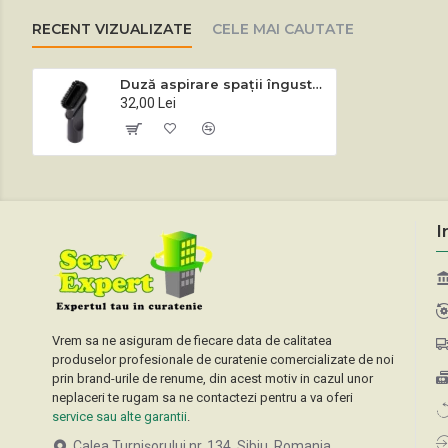
RECENT VIZUALIZATE
CELE MAI CAUTATE
Duză aspirare spații înguste și mobilier diametru 32 mm
32,00 Lei
I
Vrem sa ne asiguram de fiecare data de calitatea
produselor profesionale de curatenie comercializate de noi
prin brand-urile de renume, din acest motiv in cazul unor
neplaceri te rugam sa ne contactezi pentru a va oferi
service sau alte garantii
.
Calea Turnișorului nr. 134, Sibiu, Romania