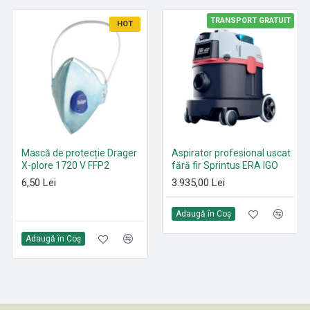
TRANSPORT GRATUIT
HOT
HOT
Mască de protecție Drager
Paduri curățenie poliester
Aspirator profesional uscat
X-plore 1720 V FFP2
Roșu 305 mm - 530 mm
fără fir Sprintus ERA IGO
6,50 Lei
21,35 Lei
3.935,00 Lei
Adaugă în Coş
Adaugă în Coş
Adaugă în Coş