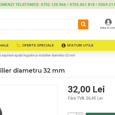
OMENZI TELEFONICE: 0752.120.966 / 0755.061.818 / 0269.21
Intra in co
NALE
OFERTE SPECIALE
SFATURI UTILE
 aspirare spații înguste și mobilier diametru 32 mm
bilier diametru 32 mm
32,00 Lei
Fără TVA: 26,45 Lei