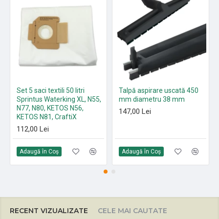
Set 5 saci textili 50 litri
Talpă aspirare uscată 450
Sprintus Waterking XL, N55,
mm diametru 38 mm
N77, N80, KETOS N56,
147,00 Lei
KETOS N81, CraftiX
112,00 Lei
Adaugă în Coş
Adaugă în Coş
RECENT VIZUALIZATE
CELE MAI CAUTATE