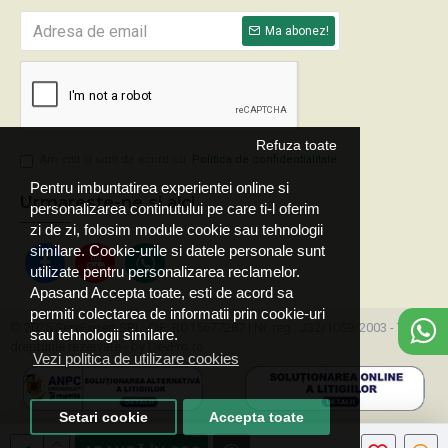
Ma abonez!
Refuza toate
Am citit şi sunt de acord cu
Politica de confidentialitate
Pentru imbuntatirea experientei online si
Urmareste-ne si aici
personalizarea continutului pe care ti-l oferim
zi de zi, folosim module cookie sau tehnologii
similare. Cookie-urile si datele personale sunt
utilizate pentru personalizarea reclamelor.
Apasand Accepta toate, esti de acord sa
permiti colectarea de informatii prin cookie-uri
© 2025 ServExpert SRL, CIF: RO15677287 | Nr. reg.: J32/1059/2003 - Toate
sau tehnologii similare.
drepturile rezervate - by DevPro.ro
Vezi politica de utilizare cookies
Setari cookie
Accepta toate