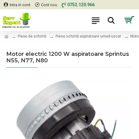
0752.120.966
Intra in cont
Cont nou
Piese de schimb
Piese schimb aspiratoare umed-uscat
Moto
Motor electric 1200 W aspiratoare Sprintus
N55, N77, N80