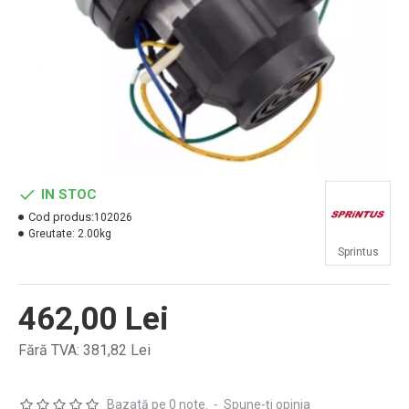
IN STOC
Cod produs:
102026
Greutate:
2.00kg
Sprintus
462,00 Lei
Fără TVA: 381,82 Lei
Bazată pe 0 note.
-
Spune-ţi opinia