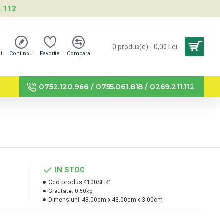
1.112
0 produs(e) - 0,00 Lei
nt
Cont nou
Favorite
Compara
0752.120.966 / 0755.061.818 / 0269.211.112
IN STOC
Cod produs:
4100SER1
Greutate:
0.50kg
Dimensiuni:
43.00cm x 43.00cm x 3.00cm