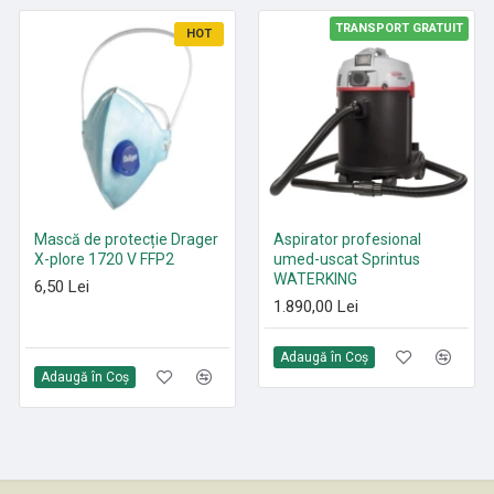
TRANSPORT GRATUIT
HOT
HOT
Mască de protecție Drager
Paduri curățenie poliester
Aspirator profesional
X-plore 1720 V FFP2
Roșu 305 mm - 530 mm
umed-uscat Sprintus
WATERKING
6,50 Lei
21,35 Lei
1.890,00 Lei
Adaugă în Coş
Adaugă în Coş
Adaugă în Coş