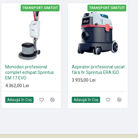
TRANSPORT GRATUIT
TRANSPORT GRATUIT
HOT
Set 10 saci textili 9 L
Monodisc profesional
Aspirator profesional uscat
HEPA13 Sprintus FLOORY,
complet echipat Sprintus
fără fir Sprintus ERA IGO
T11 EVO, MAXIMUS HEPA,
EM 17 EVO
3.935,00 Lei
ERA EVO, ERA TEC
4.362,00 Lei
105,00 Lei
Adaugă în Coş
Adaugă în Coş
Adaugă în Coş