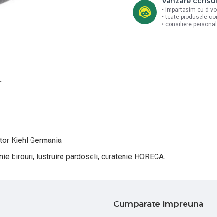
Vanzare consul
• impartasim cu d-vo
• toate produsele co
• consiliere persona
.
tor Kiehl Germania
nie birouri, lustruire pardoseli, curatenie HORECA.
Cumparate impreuna