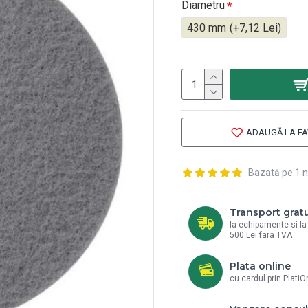
Diametru
430 mm
(+7,12 Lei)
ADAUGĂ LA FA
Bazată pe 1 n
Transport gratu
la echipamente si l
500 Lei fara TVA
Plata online
cu cardul prin PlatiO