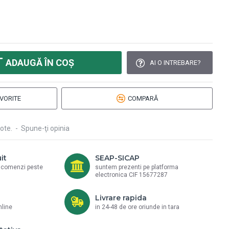
ADAUGĂ ÎN COŞ
AI O INTREBARE?
VORITE
COMPARĂ
ote.
-
Spune-ţi opinia
it
SEAP-SICAP
a comenzi peste
suntem prezenti pe platforma
electronica CIF 15677287
Livrare rapida
nline
in 24-48 de ore oriunde in tara