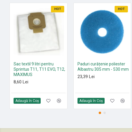
HOT
HOT
Sac textil 9 litri pentru
Paduri curățenie poliester
Sprintus T11, T11 EVO, T12,
Albastru 305 mm - 530 mm
MAXIMUS
23,39 Lei
8,60 Lei
Adaugă în Coş
Adaugă în Coş