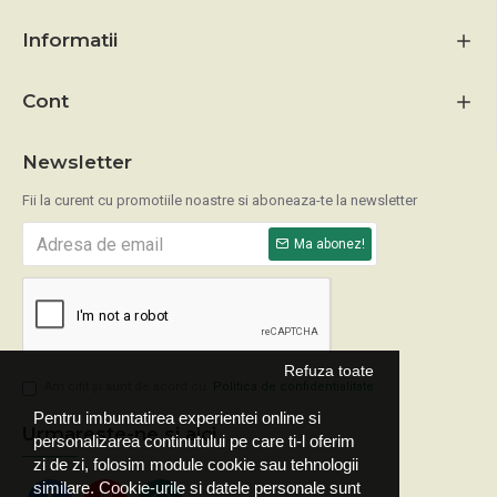
Informatii
Cont
Newsletter
Fii la curent cu promotiile noastre si aboneaza-te la newsletter
Ma abonez!
Refuza toate
Am citit şi sunt de acord cu
Politica de confidentialitate
Pentru imbuntatirea experientei online si
Urmareste-ne si aici
personalizarea continutului pe care ti-l oferim
zi de zi, folosim module cookie sau tehnologii
similare. Cookie-urile si datele personale sunt