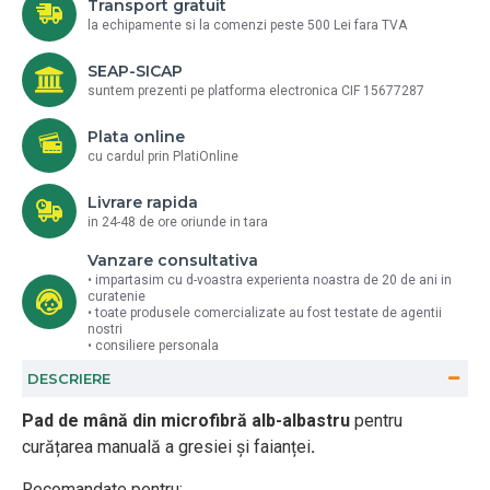
Transport gratuit
la echipamente si la comenzi peste 500 Lei fara TVA
SEAP-SICAP
suntem prezenti pe platforma electronica CIF 15677287
Plata online
cu cardul prin PlatiOnline
Livrare rapida
in 24-48 de ore oriunde in tara
Vanzare consultativa
• impartasim cu d-voastra experienta noastra de 20 de ani in
curatenie
• toate produsele comercializate au fost testate de agentii
nostri
• consiliere personala
DESCRIERE
Pad de mână din microfibră alb-albastru
pentru
curățarea manuală a gresiei și faianței
.
Recomandate pentru: