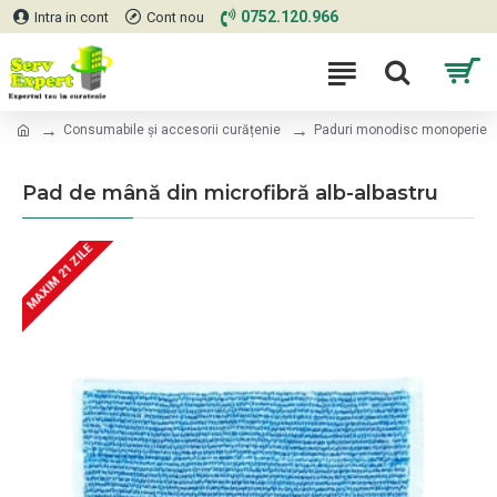
0752.120.966
Intra in cont
Cont nou
Consumabile și accesorii curățenie
Paduri monodisc monoperie
Pad de mână din microfibră alb-albastru
MAXIM 21 ZILE