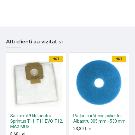
Alti clienti au vizitat si
HOT
HOT
Sac textil 9 litri pentru
Paduri curățenie poliester
Sprintus T11, T11 EVO, T12,
Albastru 305 mm - 530 mm
MAXIMUS
23,39 Lei
8,60 Lei