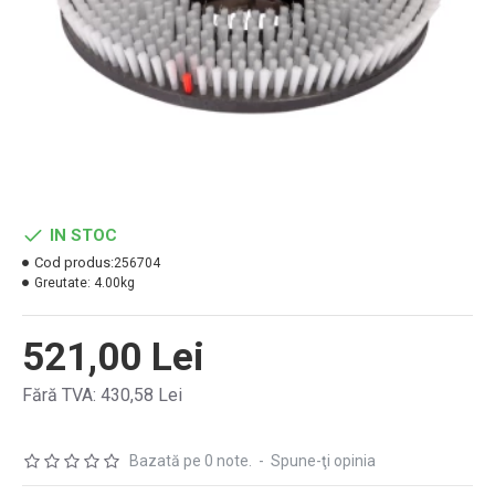
IN STOC
Cod produs:
256704
Greutate:
4.00kg
521,00 Lei
Fără TVA: 430,58 Lei
Bazată pe 0 note.
-
Spune-ţi opinia