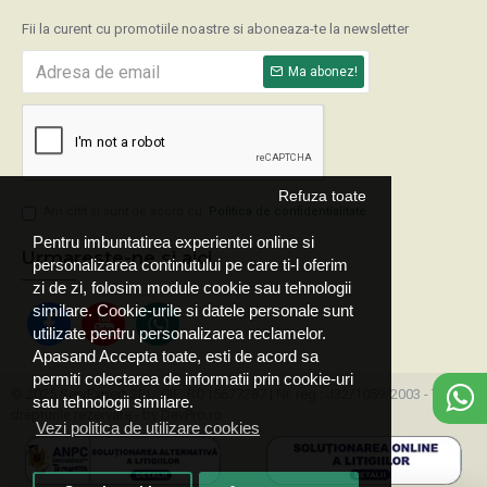
Fii la curent cu promotiile noastre si aboneaza-te la newsletter
Ma abonez!
Refuza toate
Am citit şi sunt de acord cu
Politica de confidentialitate
Pentru imbuntatirea experientei online si
Urmareste-ne si aici
personalizarea continutului pe care ti-l oferim
zi de zi, folosim module cookie sau tehnologii
similare. Cookie-urile si datele personale sunt
utilizate pentru personalizarea reclamelor.
Apasand Accepta toate, esti de acord sa
permiti colectarea de informatii prin cookie-uri
© 2025 ServExpert SRL, CIF: RO15677287 | Nr. reg.: J32/1059/2003 - Toate
sau tehnologii similare.
drepturile rezervate - by DevPro.ro
Vezi politica de utilizare cookies