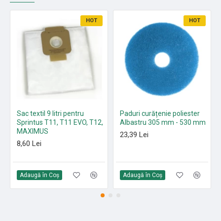
HOT
HOT
Sac textil 9 litri pentru
Paduri curățenie poliester
Sprintus T11, T11 EVO, T12,
Albastru 305 mm - 530 mm
MAXIMUS
23,39 Lei
8,60 Lei
Adaugă în Coş
Adaugă în Coş