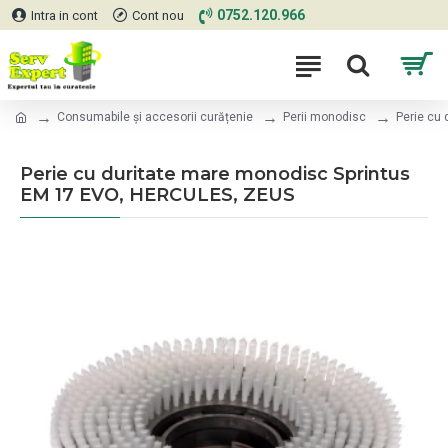
0752.120.966
Intra in cont
Cont nou
Consumabile și accesorii curățenie
Perii monodisc
Perie cu
Perie cu duritate mare monodisc Sprintus
EM 17 EVO, HERCULES, ZEUS