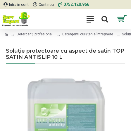
0752.120.966
Intra in cont
Cont nou
Detergenți profesionali
Detergenți curățenie întreținere
Soluț
Soluție protectoare cu aspect de satin TOP
SATIN ANTISLIP 10 L