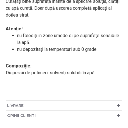
Curățați bine suprafața înainte de a aplicare soluția, clătiți
cu apă curată. Doar după uscarea completă aplicați al
doilea strat.
Atenție!
nu folosiți în zone umede si pe suprafețe sensibile
la apă.
nu depozitați la temperaturi sub 0 grade
Compoziție:
Dispersii de polimeri, solvenți solubili în apă.
LIVRARE
OPINII CLIENTI