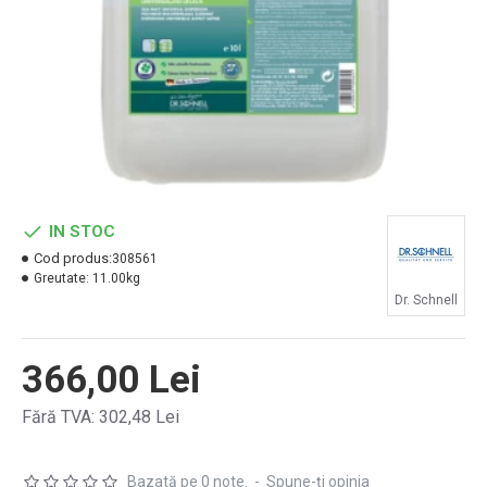
IN STOC
Cod produs:
308561
Greutate:
11.00kg
Dr. Schnell
366,00 Lei
Fără TVA: 302,48 Lei
Bazată pe 0 note.
-
Spune-ţi opinia