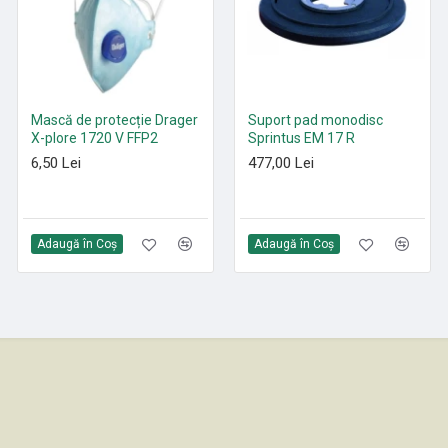
Mască de protecție Drager
Paduri curățenie poliester
Suport pad monodisc
X-plore 1720 V FFP2
Roșu 305 mm - 530 mm
Sprintus EM 17 R
6,50 Lei
21,35 Lei
477,00 Lei
Adaugă în Coş
Adaugă în Coş
Adaugă în Coş