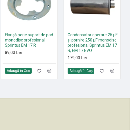
Set 10 saci textili 9 L
Flanșă perie suport de pad
Condensator operare 25 µF
HEPA13 Sprintus FLOORY,
monodisc profesional
și pornire 250 µF monodisc
T11 EVO, MAXIMUS HEPA,
Sprintus EM 17 R
profesional Sprintus EM 17
ERA EVO, ERA TEC
R, EM 17 EVO
89,00 Lei
105,00 Lei
179,00 Lei
Adaugă în Coş
Adaugă în Coş
Adaugă în Coş