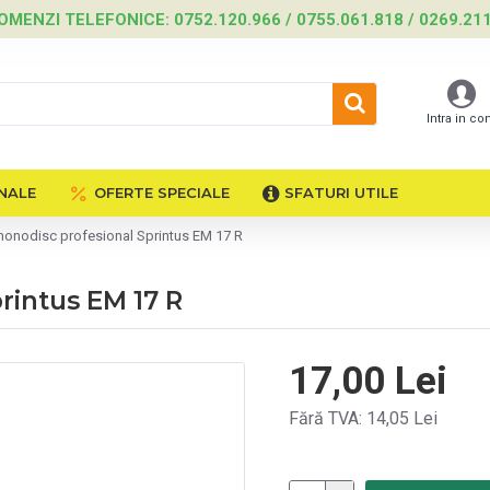
OMENZI TELEFONICE: 0752.120.966 / 0755.061.818 / 0269.21
Intra in co
NALE
OFERTE SPECIALE
SFATURI UTILE
monodisc profesional Sprintus EM 17 R
rintus EM 17 R
17,00 Lei
Fără TVA: 14,05 Lei