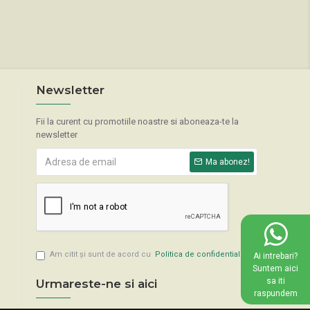
Newsletter
Fii la curent cu promotiile noastre si aboneaza-te la
newsletter
Ma abonez!
Am citit şi sunt de acord cu
Politica de confidentialitate
Ai intrebari?
Suntem aici
sa iti
Urmareste-ne si aici
raspundem