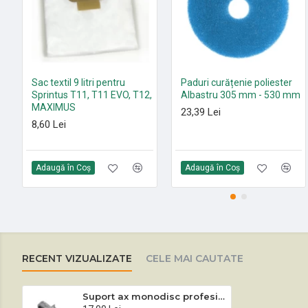
Sac textil 9 litri pentru
Paduri curățenie poliester
Sprintus T11, T11 EVO, T12,
Albastru 305 mm - 530 mm
MAXIMUS
23,39 Lei
8,60 Lei
Adaugă în Coş
Adaugă în Coş
RECENT VIZUALIZATE
CELE MAI CAUTATE
Suport ax monodisc profesional Sprintus EM 17 R