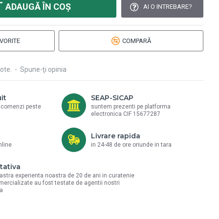
ADAUGĂ ÎN COŞ
AI O INTREBARE?
VORITE
COMPARĂ
ote.
-
Spune-ţi opinia
it
SEAP-SICAP
a comenzi peste
suntem prezenti pe platforma
electronica CIF 15677287
Livrare rapida
nline
in 24-48 de ore oriunde in tara
tativa
astra experienta noastra de 20 de ani in curatenie
mercializate au fost testate de agentii nostri
la