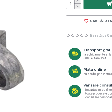
ADAUGĂ LA FA
Bazată pe 0 n
Transport gratu
la echipamente si l
500 Lei fara TVA
Plata online
cu cardul prin PlatiO
Vanzare consul
• impartasim cu d-vo
• toate produsele co
• consiliere persona