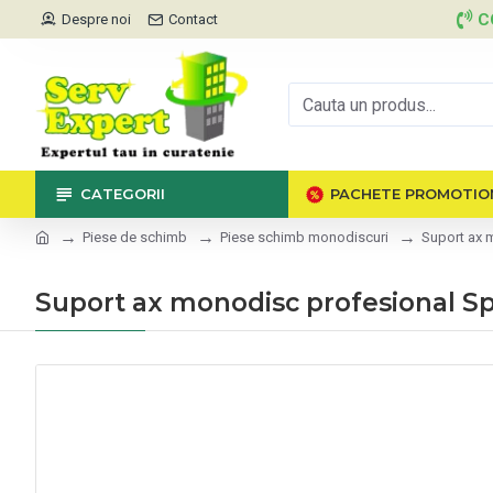
C
Despre noi
Contact
CATEGORII
PACHETE PROMOTIO
Piese de schimb
Piese schimb monodiscuri
Suport ax 
Suport ax monodisc profesional Sp