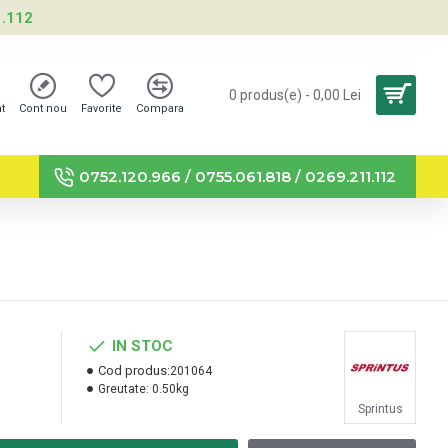
1.112
0 produs(e) - 0,00 Lei
nt
Cont nou
Favorite
Compara
0752.120.966 / 0755.061.818 / 0269.211.112
IN STOC
Cod produs:
201064
Greutate:
0.50kg
Sprintus